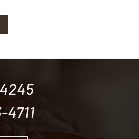
-4245
-4711