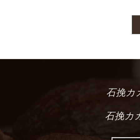
石挽カカ
石挽カカ