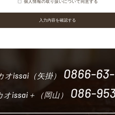
個人情報の取り扱いについて同意する
0866-63
オissai（矢掛）
086-953
オissai＋（岡山）