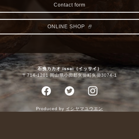
Contact form
ONLINE SHOP
石挽カカオ issai（イッサイ）
〒714-1201 岡山県小田郡矢掛町矢掛3074-1
Produced by
イシヤマユウエン
© issai - ISHIBIKI CACAO