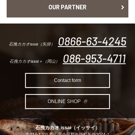
OUR PARTNER
0866-63-4245
石挽カカオissai（矢掛）
086-953-4711
石挽カカオissai＋（岡山）
Contact form
ONLINE SHOP
石挽カカオ issai（イッサイ）
〒714-1201 岡山県小田郡矢掛町矢掛3074-1