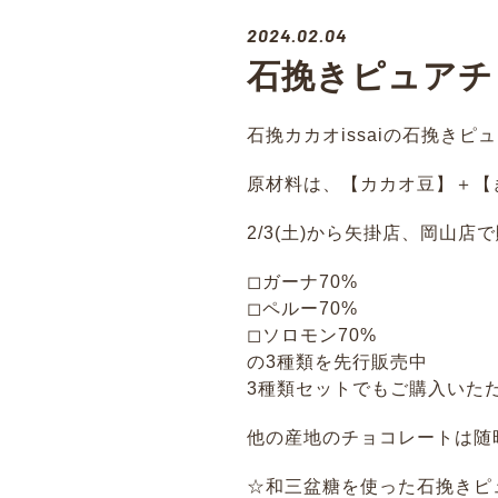
2024.02.04
石挽きピュアチ
石挽カカオissaiの石挽き
原材料は、【カカオ豆】＋【
2/3(土)から矢掛店、岡山
◻︎ガーナ70%
◻︎ペルー70%
◻︎ソロモン70%
の3種類を先行販売中
3種類セットでもご購入いた
他の産地のチョコレートは随
☆和三盆糖を使った石挽きピ