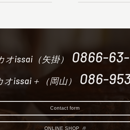
0866-63
オissai（矢掛）
086-953
オissai＋（岡山）
Contact form
ONLINE SHOP