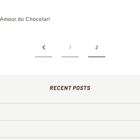
our du Chocolar!
1
2
RECENT POSTS