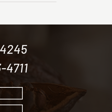
-4245
-4711