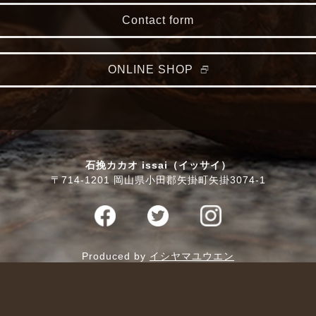
Contact form
ONLINE SHOP
石挽カカオ issai（イッサイ）
〒714-1201 岡山県小田郡矢掛町矢掛3074-1
Produced by
イシヤマユウエン
© issai - ISHIBIKI CACAO