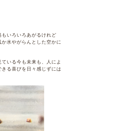
拠もいろいろあがるけれど
風か水やがらんとした空かに
見ている今も未来も、人によ
できる喜びを日々感じずには