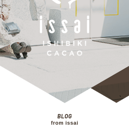
BLOG
from issai