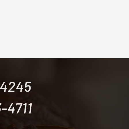
-4245
-4711