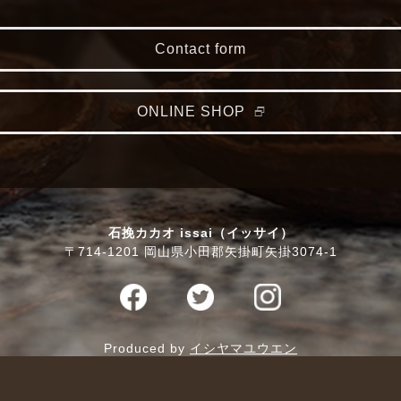
Contact form
ONLINE SHOP
石挽カカオ issai（イッサイ）
〒714-1201 岡山県小田郡矢掛町矢掛3074-1
Produced by
イシヤマユウエン