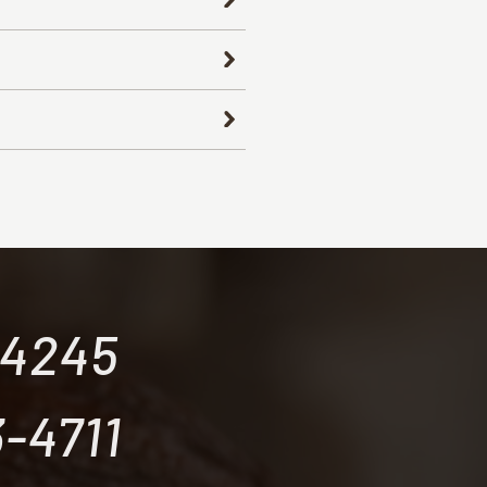
-4245
-4711